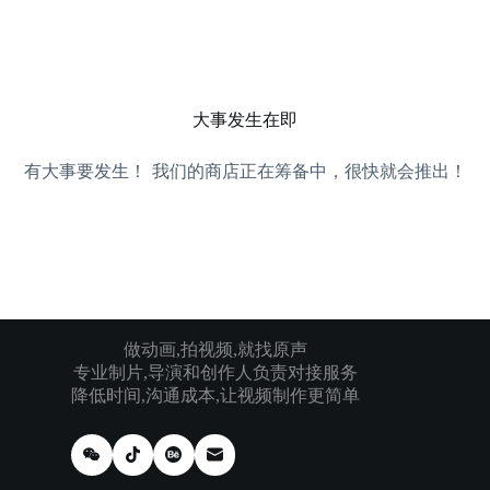
跳
过
内
容
大事发生在即
有大事要发生！ 我们的商店正在筹备中，很快就会推出！
做动画,拍视频,就找原声
专业制片,导演和创作人负责对接服务
降低时间,沟通成本,让视频制作更简单