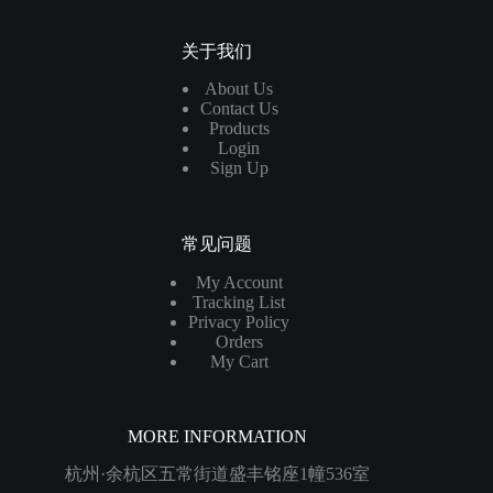
关于我们
About Us
Contact Us
Products
Login
Sign Up
常见问题
My Account
Tracking List
Privacy Policy
Orders
My Cart
MORE INFORMATION
杭州·余杭区五常街道盛丰铭座1幢536室