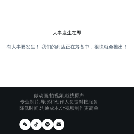
跳
过
内
容
大事发生在即
有大事要发生！ 我们的商店正在筹备中，很快就会推出！
做动画,拍视频,就找原声
专业制片,导演和创作人负责对接服务
降低时间,沟通成本,让视频制作更简单