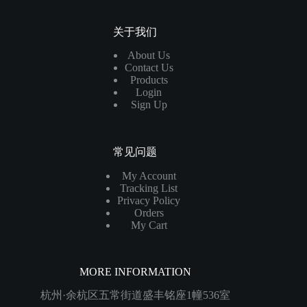
关于我们
About Us
Contact Us
Products
Login
Sign Up
常见问题
My Account
Tracking List
Privacy Policy
Orders
My Cart
MORE INFORMATION
杭州·余杭区五常街道盛丰铭座1幢536室