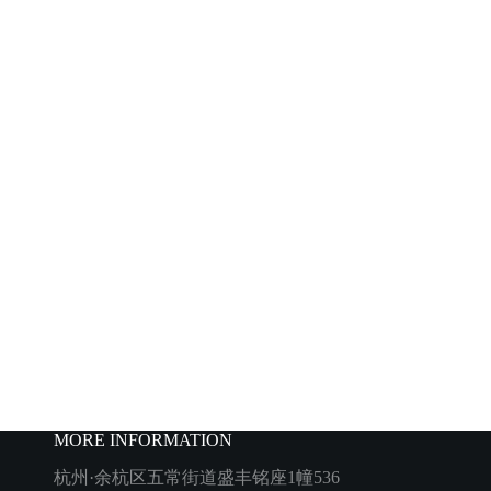
MORE INFORMATION
杭州·余杭区五常街道盛丰铭座1幢536