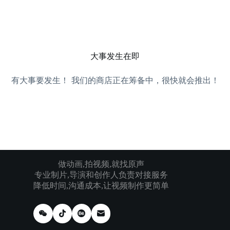
跳
过
内
容
大事发生在即
有大事要发生！ 我们的商店正在筹备中，很快就会推出！
做动画,拍视频,就找原声
专业制片,导演和创作人负责对接服务
降低时间,沟通成本,让视频制作更简单