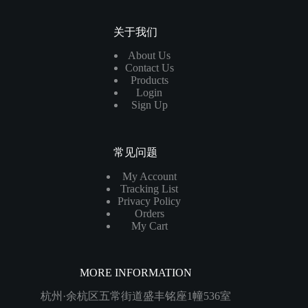
关于我们
About Us
Contact Us
Products
Login
Sign Up
常见问题
My Account
Tracking List
Privacy Policy
Orders
My Cart
MORE INFORMATION
杭州·余杭区五常街道盛丰铭座1幢536室