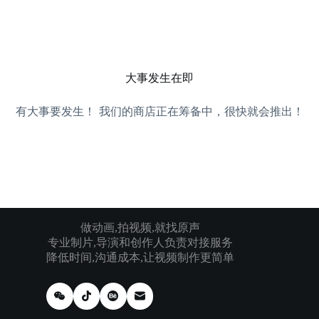
跳
过
内
容
大事发生在即
有大事要发生！ 我们的商店正在筹备中，很快就会推出！
做动画,拍视频,就找原声
专业制片,导演和创作人负责对接服务
降低时间,沟通成本,让视频制作更简单