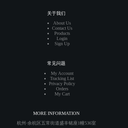
关于我们
About Us
Contact Us
Products
Login
Sign Up
常见问题
My Account
Tracking List
Privacy Policy
Orders
My Cart
MORE INFORMATION
杭州·余杭区五常街道盛丰铭座1幢536室