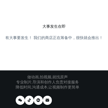
跳
过
内
容
大事发生在即
有大事要发生！ 我们的商店正在筹备中，很快就会推出！
做动画,拍视频,就找原声
专业制片,导演和创作人负责对接服务
降低时间,沟通成本,让视频制作更简单