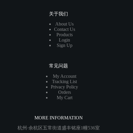
关于我们
About Us
Contact Us
Products
Login
Sign Up
常见问题
My Account
Tracking List
Privacy Policy
Orders
My Cart
MORE INFORMATION
杭州·余杭区五常街道盛丰铭座1幢536室