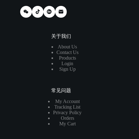
关于我们
About Us
Contact Us
Products
Login
Sign Up
常见问题
My Account
Tracking List
Privacy Policy
Orders
My Cart