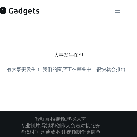
跳
过
内
容
大事发生在即
有大事要发生！ 我们的商店正在筹备中，很快就会推出！
做动画,拍视频,就找原声
专业制片,导演和创作人负责对接服务
降低时间,沟通成本,让视频制作更简单